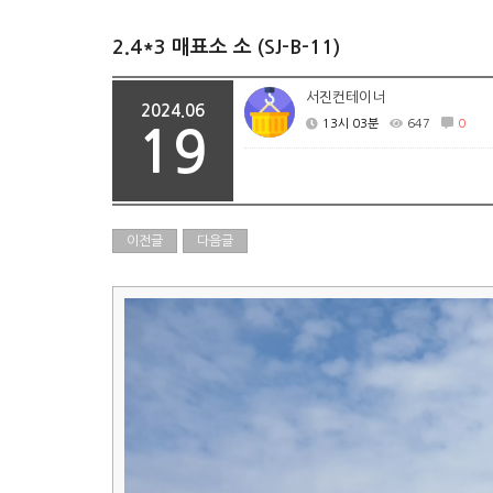
2.4*3 매표소 소 (SJ-B-11)
서진컨테이너
2024.06
13시 03분
647
0
19
이전글
다음글