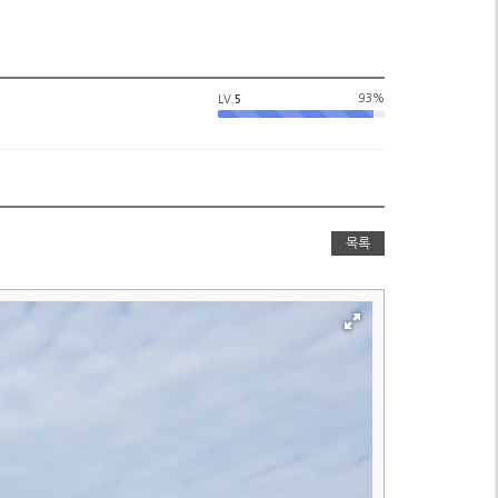
93%
LV.
5
목록